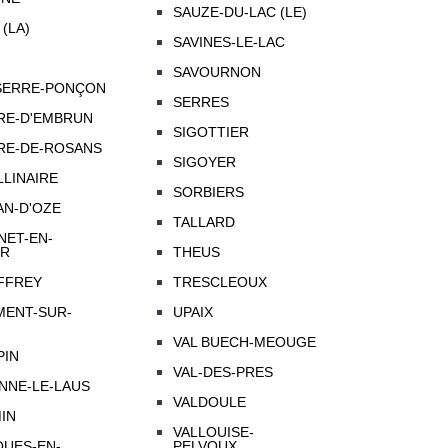
SAUZE-DU-LAC (LE)
(LA)
SAVINES-LE-LAC
SAVOURNON
SERRE-PONÇON
SERRES
RE-D'EMBRUN
SIGOTTIER
RE-DE-ROSANS
SIGOYER
LLINAIRE
SORBIERS
AN-D'OZE
TALLARD
NET-EN-
UR
THEUS
FFREY
TRESCLEOUX
MENT-SUR-
UPAIX
VAL BUECH-MEOUGE
PIN
VAL-DES-PRES
ENNE-LE-LAUS
VALDOULE
MIN
VALLOUISE-
QUES-EN-
PELVOUX