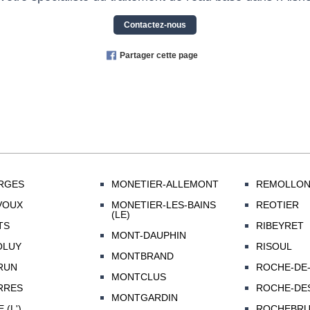
Contactez-nous
Partager cette page
RGES
MONETIER-ALLEMONT
REMOLLO
VOUX
MONETIER-LES-BAINS
REOTIER
(LE)
TS
RIBEYRET
MONT-DAUPHIN
OLUY
RISOUL
MONTBRAND
RUN
ROCHE-DE-
MONTCLUS
RRES
ROCHE-DES
MONTGARDIN
 (L')
ROCHEBR