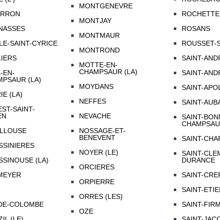
MONTGENEVRE
ARRON
ROCHETTE 
MONTJAY
NASSES
ROSANS
MONTMAUR
LE-SAINT-CYRICE
ROUSSET-
MONTROND
IERS
SAINT-AND
MOTTE-EN-
CHAMPSAUR (LA)
-EN-
SAINT-AND
PSAUR (LA)
MOYDANS
SAINT-APO
IE (LA)
NEFFES
SAINT-AUB
ST-SAINT-
EN
NEVACHE
SAINT-BON
CHAMPSA
ILLOUSE
NOSSAGE-ET-
BENEVENT
SAINT-CHA
SSINIERES
NOYER (LE)
SAINT-CLE
SSINOUSE (LA)
DURANCE
ORCIERES
MEYER
SAINT-CRE
ORPIERRE
SAINT-ETI
ORRES (LES)
DE-COLOMBE
SAINT-FIR
OZE
IL (LE)
SAINT-JAC