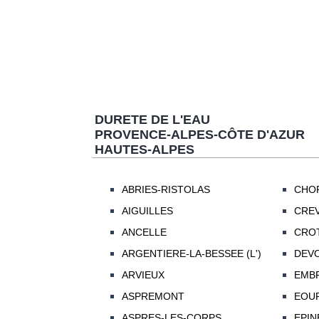
DURETE DE L'EAU
PROVENCE-ALPES-CÔTE D'AZUR
HAUTES-ALPES
ABRIES-RISTOLAS
CHO
AIGUILLES
CRE
ANCELLE
CRO
ARGENTIERE-LA-BESSEE (L')
DEV
ARVIEUX
EMB
ASPREMONT
EOU
ASPRES-LES-CORPS
EPINE