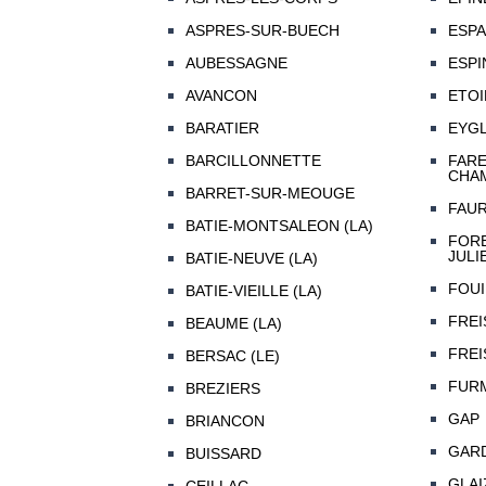
ASPRES-SUR-BUECH
ESP
AUBESSAGNE
ESPI
AVANCON
ETOI
BARATIER
EYGL
BARCILLONNETTE
FARE
CHAM
BARRET-SUR-MEOUGE
FAUR
BATIE-MONTSALEON (LA)
FORE
JULI
BATIE-NEUVE (LA)
FOU
BATIE-VIEILLE (LA)
FREI
BEAUME (LA)
FREI
BERSAC (LE)
FUR
BREZIERS
GAP
BRIANCON
GAR
BUISSARD
GLAIZ