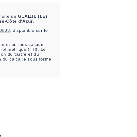
mmune de
GLAIZIL (LE)
,
es-Côte d'Azur
.
10h08
, disponible sur le
m et en ions calcium
drotimétrique (TH). Le
 non du
tartre
et du
on du calcaire sous forme
e