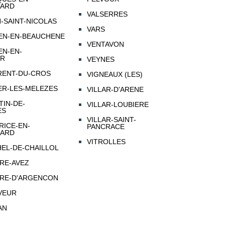
ARD
VALSERRES
N-SAINT-NICOLAS
VARS
IEN-EN-BEAUCHENE
VENTAVON
EN-EN-
UR
VEYNES
RENT-DU-CROS
VIGNEAUX (LES)
ER-LES-MELEZES
VILLAR-D'ARENE
TIN-DE-
VILLAR-LOUBIERE
ES
VILLAR-SAINT-
RICE-EN-
PANCRACE
ARD
VITROLLES
HEL-DE-CHAILLOL
RRE-AVEZ
RRE-D'ARGENCON
VEUR
AN