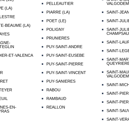
PELLEAUTIER
VALGODEM
E (LA)
PIARRE (LA)
SAINT-JEA
LESTRE
POET (LE)
SAINT-JUL
E-BEAUME (LA)
POLIGNY
SAINT-JULI
CHAMPSA
AYES
PRUNIERES
SAINT-LAU
AGNE-
TEGLIN
PUY-SAINT-ANDRE
SAINT-LEG
IER-ET-VALENCA
PUY-SAINT-EUSEBE
SAINT-MAR
QUEYRIER
PUY-SAINT-PIERRE
SAINT-MAU
ER
PUY-SAINT-VINCENT
VALGODEM
TRET
PUY-SANIERES
SAINT-MIC
TEYER
RABOU
SAINT-PIE
EUIL
RAMBAUD
SAINT-PIE
NES-EN-
REALLON
SAINT-SAU
YRAS
SAINT-VER