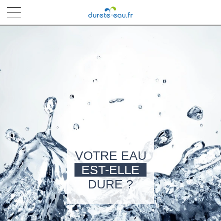
■
■
■
■
VOTRE EAU
EST-ELLE
DURE ?