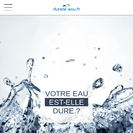
■
■
■
■
VOTRE EAU
EST-ELLE
DURE ?