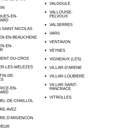
VALDOULE
MIN
VALLOUISE-
QUES-EN-
PELVOUX
ARD
VALSERRES
N-SAINT-NICOLAS
VARS
IEN-EN-BEAUCHENE
VENTAVON
EN-EN-
UR
VEYNES
RENT-DU-CROS
VIGNEAUX (LES)
ER-LES-MELEZES
VILLAR-D'ARENE
TIN-DE-
VILLAR-LOUBIERE
ES
VILLAR-SAINT-
RICE-EN-
PANCRACE
ARD
VITROLLES
HEL-DE-CHAILLOL
RRE-AVEZ
RRE-D'ARGENCON
VEUR