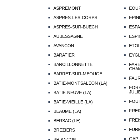
ASPREMONT
EOU
ASPRES-LES-CORPS
EPINE
ASPRES-SUR-BUECH
ESP
AUBESSAGNE
ESPI
AVANCON
ETOI
BARATIER
EYGL
BARCILLONNETTE
FARE
CHAM
BARRET-SUR-MEOUGE
FAUR
BATIE-MONTSALEON (LA)
FORE
JULI
BATIE-NEUVE (LA)
FOU
BATIE-VIEILLE (LA)
FREI
BEAUME (LA)
FREI
BERSAC (LE)
FUR
BREZIERS
GAP
BRIANCON