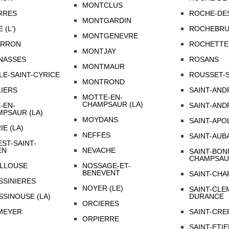
MONTCLUS
RRES
ROCHE-DES
MONTGARDIN
 (L')
ROCHEBR
MONTGENEVRE
ARRON
ROCHETTE 
MONTJAY
NASSES
ROSANS
MONTMAUR
LE-SAINT-CYRICE
ROUSSET-
MONTROND
IERS
SAINT-AND
MOTTE-EN-
CHAMPSAUR (LA)
-EN-
SAINT-AND
PSAUR (LA)
MOYDANS
SAINT-APO
IE (LA)
NEFFES
SAINT-AUB
ST-SAINT-
EN
NEVACHE
SAINT-BON
CHAMPSA
ILLOUSE
NOSSAGE-ET-
BENEVENT
SAINT-CHA
SSINIERES
NOYER (LE)
SAINT-CLE
SSINOUSE (LA)
DURANCE
ORCIERES
MEYER
SAINT-CRE
ORPIERRE
SAINT-ETI