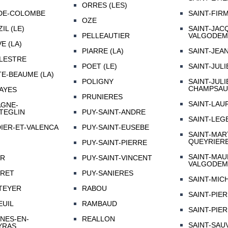
ORRES (LES)
DE-COLOMBE
SAINT-FIR
OZE
IL (LE)
SAINT-JAC
PELLEAUTIER
VALGODEM
E (LA)
PIARRE (LA)
SAINT-JEA
LESTRE
POET (LE)
SAINT-JUL
E-BEAUME (LA)
POLIGNY
SAINT-JULI
CHAMPSA
AYES
PRUNIERES
SAINT-LAU
AGNE-
TEGLIN
PUY-SAINT-ANDRE
SAINT-LEG
IER-ET-VALENCA
PUY-SAINT-EUSEBE
SAINT-MAR
QUEYRIER
PUY-SAINT-PIERRE
SAINT-MAU
ER
PUY-SAINT-VINCENT
VALGODEM
TRET
PUY-SANIERES
SAINT-MIC
TEYER
RABOU
SAINT-PIE
EUIL
RAMBAUD
SAINT-PIE
NES-EN-
REALLON
SAINT-SAU
YRAS