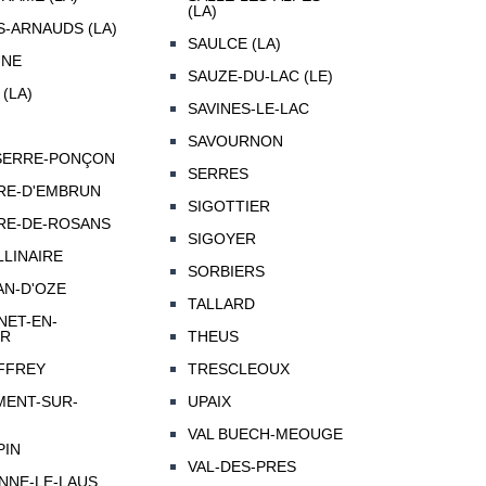
(LA)
-ARNAUDS (LA)
SAULCE (LA)
UNE
SAUZE-DU-LAC (LE)
(LA)
SAVINES-LE-LAC
SAVOURNON
SERRE-PONÇON
SERRES
RE-D'EMBRUN
SIGOTTIER
RE-DE-ROSANS
SIGOYER
LLINAIRE
SORBIERS
AN-D'OZE
TALLARD
NET-EN-
UR
THEUS
FFREY
TRESCLEOUX
MENT-SUR-
UPAIX
VAL BUECH-MEOUGE
PIN
VAL-DES-PRES
ENNE-LE-LAUS