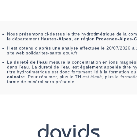
Nous présentons ci-dessus le titre hydrotimétrique de la 
le département
Hautes-Alpes
, en région
Provence-Alpes-C
Il est
obtenu
d'après une analyse
effectuée le
20/07/2026 à
site web
solidarites-sante.gouv.fr
.
La
dureté de l'eau
mesure la concentration en ions magnési
dans l'eau. La dureté de l'eau est également appelée titre h
titre hydrotimétrique est donc fortement lié à la formation o
calcaire
. Pour résumer, plus le TH est élevé, plus la formati
forme de minéral sera présente.
davids