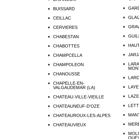
GAR
BUISSARD
GLAIZ
CEILLAC
GRAV
CERVIERES
GUIL
CHABESTAN
HAUT
CHABOTTES
JARJ
CHAMPCELLA
LAR
CHAMPOLEON
MON
CHANOUSSE
LARD
CHAPELLE-EN-
LAYE
VALGAUDEMAR (LA)
LAZ
CHATEAU-VILLE-VIEILLE
LET
CHATEAUNEUF-D'OZE
MAN
CHATEAUROUX-LES-ALPES
MER
CHATEAUVIEUX
MOLI
QUE