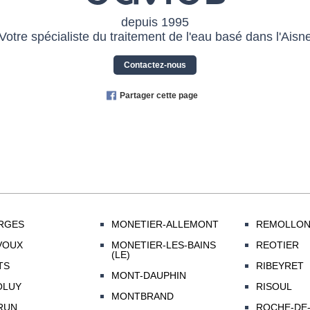
depuis 1995
Votre spécialiste du traitement de l'eau basé dans l'Aisn
Contactez-nous
Partager cette page
RGES
MONETIER-ALLEMONT
REMOLLO
VOUX
MONETIER-LES-BAINS
REOTIER
(LE)
TS
RIBEYRET
MONT-DAUPHIN
OLUY
RISOUL
MONTBRAND
RUN
ROCHE-DE-