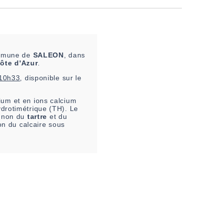
commune de
SALEON
, dans
ôte d'Azur
.
 10h33
, disponible sur le
um et en ions calcium
ydrotimétrique (TH). Le
u non du
tartre
et du
on du calcaire sous