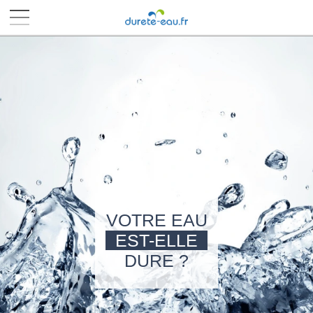
■
■
■
■
VOTRE EAU
EST-ELLE
DURE ?