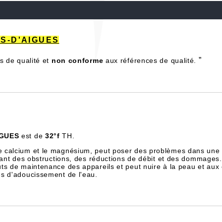
ES-D'AIGUES
”
s de qualité et
non conforme
aux références de qualité.
IGUES
est de
32°f
TH.
e calcium et le magnésium, peut poser des problèmes dans une 
înant des obstructions, des réductions de débit et des dommages.
ts de maintenance des appareils et peut nuire à la peau et aux
es d'adoucissement de l'eau.