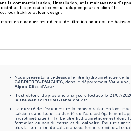
dans la commercialisation, l'installation, et la maintenance d'appa
istribue les produits les mieux adaptés pour sa clientèle.
, leur fiabilité et leur design.
 marques d'adoucisseur d'eau, de filtration pour eau de boisson
Nous présentons ci-dessus le titre hydrotimétrique de 
CABRIERES-D'AIGUES
, dans le département
Vaucluse
,
Alpes-Côte d'Azur
.
Il est
obtenu
d'après une analyse
effectuée le
21/07/202
le site web
solidarites-sante.gouv.fr
.
La
dureté de l'eau
mesure la concentration en ions mag
calcium dans l'eau. La dureté de l'eau est également app
hydrotimétrique (TH). Le titre hydrotimétrique est donc fo
formation ou non du
tartre
et du
calcaire
. Pour résumer,
plus la formation du calcaire sous forme de minéral sera