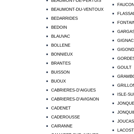
BEAUMONT-DE-PERTUIS
FAUCO
BEAUMONT-DU-VENTOUX
FLASSA
BEDARRIDES
FONTAI
BEDOIN
GARGA
BLAUVAC
GIGNAC
BOLLENE
GIGON
BONNIEUX
GORDE
BRANTES
GOULT
BUISSON
GRAMB
BUOUX
GRILLO
CABRIERES-D'AIGUES
ISLE-SU
CABRIERES-D'AVIGNON
JONQU
CADENET
JONQUI
CADEROUSSE
JOUCAS
CAIRANNE
LACOST