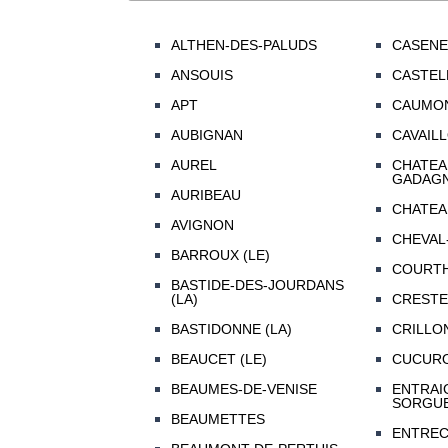
ALTHEN-DES-PALUDS
CASENE
ANSOUIS
CASTEL
APT
CAUMON
AUBIGNAN
CAVAIL
AUREL
CHATEA
GADAG
AURIBEAU
CHATEA
AVIGNON
CHEVAL
BARROUX (LE)
COURT
BASTIDE-DES-JOURDANS
(LA)
CRESTE
BASTIDONNE (LA)
CRILLO
BEAUCET (LE)
CUCUR
BEAUMES-DE-VENISE
ENTRAI
SORGU
BEAUMETTES
ENTRE