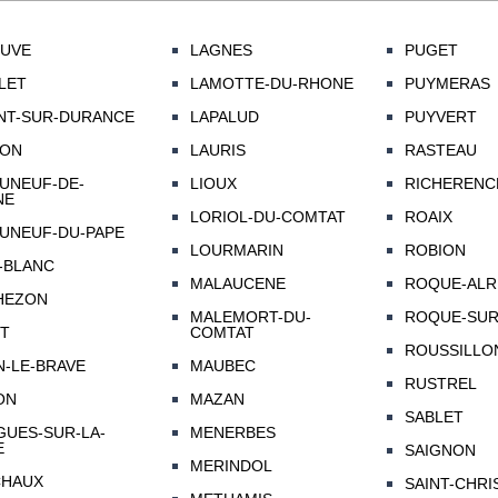
UVE
LAGNES
PUGET
LET
LAMOTTE-DU-RHONE
PUYMERAS
T-SUR-DURANCE
LAPALUD
PUYVERT
LON
LAURIS
RASTEAU
UNEUF-DE-
LIOUX
RICHERENC
NE
LORIOL-DU-COMTAT
ROAIX
UNEUF-DU-PAPE
LOURMARIN
ROBION
-BLANC
MALAUCENE
ROQUE-ALRI
HEZON
MALEMORT-DU-
ROQUE-SUR
T
COMTAT
ROUSSILLO
N-LE-BRAVE
MAUBEC
RUSTREL
ON
MAZAN
SABLET
GUES-SUR-LA-
MENERBES
E
SAIGNON
MERINDOL
CHAUX
SAINT-CHRI