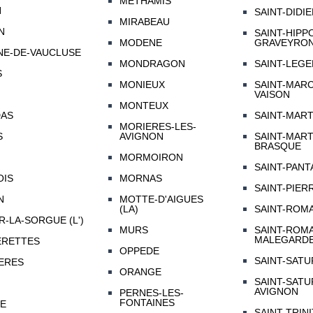
METHAMIS
N
SAINT-DIDI
MIRABEAU
N
SAINT-HIPP
MODENE
GRAVEYRO
NE-DE-VAUCLUSE
MONDRAGON
SAINT-LEG
S
MONIEUX
SAINT-MARC
VAISON
MONTEUX
DAS
SAINT-MART
MORIERES-LES-
S
AVIGNON
SAINT-MART
BRASQUE
MORMOIRON
SAINT-PAN
OIS
MORNAS
SAINT-PIER
N
MOTTE-D'AIGUES
(LA)
SAINT-ROMA
R-LA-SORGUE (L')
MURS
SAINT-ROMA
MALEGARD
ERETTES
OPPEDE
SAINT-SATU
ERES
ORANGE
SAINT-SATU
AVIGNON
PERNES-LES-
FONTAINES
E
SAINT-TRINI