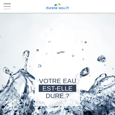
■
■
■
■
VOTRE EAU
EST-ELLE
DURE ?