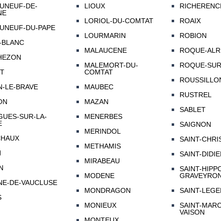
UNEUF-DE-
LIOUX
RICHERENC
NE
LORIOL-DU-COMTAT
ROAIX
UNEUF-DU-PAPE
LOURMARIN
ROBION
-BLANC
MALAUCENE
ROQUE-ALRI
HEZON
MALEMORT-DU-
ROQUE-SUR
T
COMTAT
ROUSSILLO
N-LE-BRAVE
MAUBEC
RUSTREL
ON
MAZAN
SABLET
GUES-SUR-LA-
MENERBES
E
SAIGNON
MERINDOL
CHAUX
SAINT-CHRI
METHAMIS
N
SAINT-DIDI
MIRABEAU
N
SAINT-HIPP
MODENE
GRAVEYRO
NE-DE-VAUCLUSE
MONDRAGON
SAINT-LEG
S
MONIEUX
SAINT-MARC
VAISON
MONTEUX