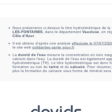
Nous présentons ci-dessus le titre hydrotimétrique de 
LES-FONTAINES
, dans le département
Vaucluse
, en r
Côte d'Azur
.
Il est
obtenu
d'après une analyse
effectuée le
07/07/202
le site web
solidarites-sante.gouv.fr
.
La
dureté de l'eau
mesure la concentration en ions mag
calcium dans l'eau. La dureté de l'eau est également app
hydrotimétrique (TH). Le titre hydrotimétrique est donc fo
formation ou non du
tartre
et du
calcaire
. Pour résumer,
plus la formation du calcaire sous forme de minéral sera
davids