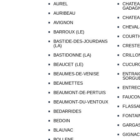
AUREL
CHATEA
GADAG
AURIBEAU
CHATEA
AVIGNON
CHEVAL
BARROUX (LE)
COURT
BASTIDE-DES-JOURDANS
(LA)
CRESTE
BASTIDONNE (LA)
CRILLO
BEAUCET (LE)
CUCUR
BEAUMES-DE-VENISE
ENTRAI
SORGU
BEAUMETTES
ENTRE
BEAUMONT-DE-PERTUIS
FAUCO
BEAUMONT-DU-VENTOUX
FLASSA
BEDARRIDES
FONTAI
BEDOIN
GARGA
BLAUVAC
GIGNAC
BOLLENE