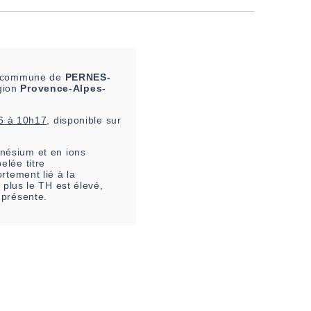
la commune de
PERNES-
égion
Provence-Alpes-
6 à 10h17
, disponible sur
nésium et en ions
elée titre
rtement lié à la
 plus le TH est élevé,
 présente.