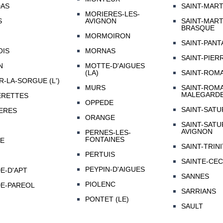
DAS
SAINT-MART
MORIERES-LES-
S
AVIGNON
SAINT-MART
BRASQUE
MORMOIRON
SAINT-PAN
OIS
MORNAS
SAINT-PIER
N
MOTTE-D'AIGUES
(LA)
SAINT-ROMA
R-LA-SORGUE (L')
MURS
SAINT-ROMA
MALEGARD
ERETTES
OPPEDE
SAINT-SATU
ERES
ORANGE
SAINT-SATU
AVIGNON
PERNES-LES-
FONTAINES
E
SAINT-TRINI
PERTUIS
SAINTE-CEC
PEYPIN-D'AIGUES
E-D'APT
SANNES
PIOLENC
E-PAREOL
SARRIANS
PONTET (LE)
SAULT