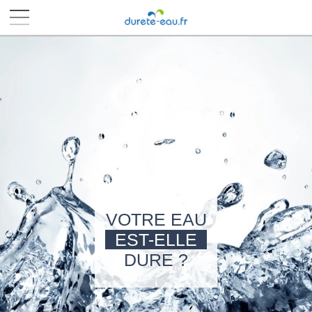
■
■
■
■
VOTRE EAU
EST-ELLE
DURE ?