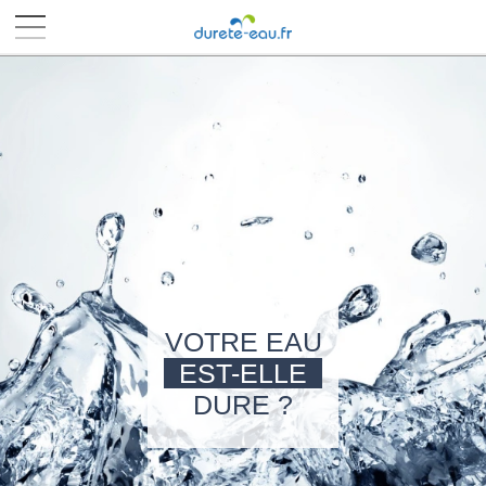
■
■
■
■
VOTRE EAU
EST-ELLE
DURE ?