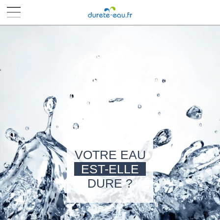
■
■
■
■
VOTRE EAU
EST-ELLE
DURE ?