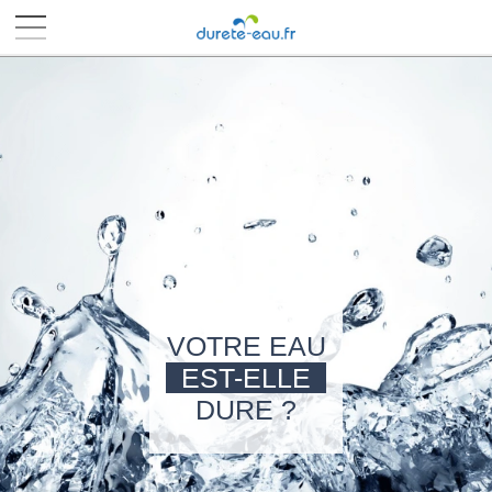
■
■
■
■
VOTRE EAU
EST-ELLE
DURE ?