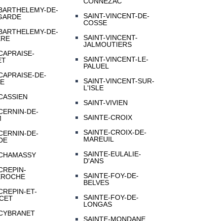
CONNEZAC
-BARTHELEMY-DE-
SAINT-VINCENT-DE-
GARDE
COSSE
-BARTHELEMY-DE-
SAINT-VINCENT-
ERE
JALMOUTIERS
CAPRAISE-
SAINT-VINCENT-LE-
ET
PALUEL
CAPRAISE-DE-
SAINT-VINCENT-SUR-
DE
L'ISLE
CASSIEN
SAINT-VIVIEN
CERNIN-DE-
SAINTE-CROIX
M
SAINTE-CROIX-DE-
CERNIN-DE-
MAREUIL
DE
SAINTE-EULALIE-
-CHAMASSY
D'ANS
CREPIN-
SAINTE-FOY-DE-
EROCHE
BELVES
CREPIN-ET-
SAINTE-FOY-DE-
CET
LONGAS
-CYBRANET
SAINTE-MONDANE