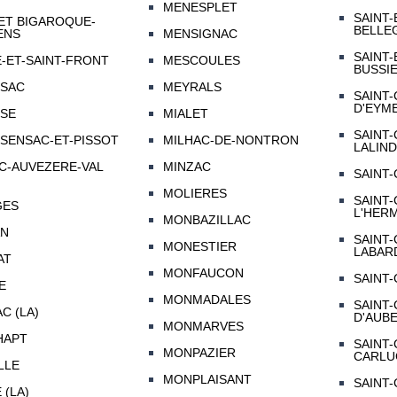
MENESPLET
SAINT
ET BIGAROQUE-
BELLE
ENS
MENSIGNAC
SAINT
-ET-SAINT-FRONT
MESCOULES
BUSSI
SAC
MEYRALS
SAINT-
D'EYM
SE
MIALET
SAINT-
SENSAC-ET-PISSOT
MILHAC-DE-NONTRON
LALIN
C-AUVEZERE-VAL
MINZAC
SAINT-
MOLIERES
SAINT-
GES
L'HER
MONBAZILLAC
AN
SAINT-
MONESTIER
LABAR
AT
MONFAUCON
SAINT
E
MONMADALES
SAINT-
C (LA)
D'AUB
MONMARVES
HAPT
SAINT-
MONPAZIER
CARLU
LLE
MONPLAISANT
SAINT
 (LA)