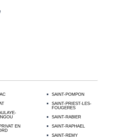
e
LAC
SAINT-POMPON
AT
SAINT-PRIEST-LES-
FOUGERES
AULAYE-
ANGOU
SAINT-RABIER
PRIVAT EN
SAINT-RAPHAEL
ORD
SAINT-REMY