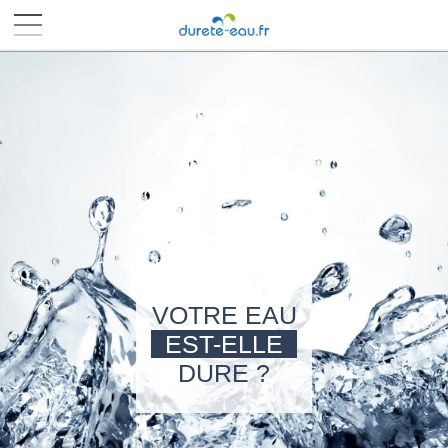
■
■
■
■
VOTRE EAU
EST-ELLE
DURE ?