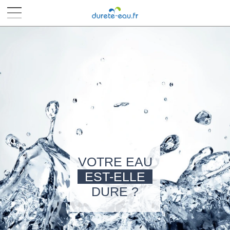
■
■
■
■
VOTRE EAU
EST-ELLE
DURE ?