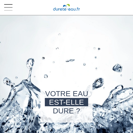
■
■
■
■
VOTRE EAU
EST-ELLE
DURE ?