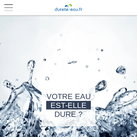
■
■
■
■
VOTRE EAU
EST-ELLE
DURE ?