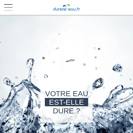
■
■
■
■
VOTRE EAU
EST-ELLE
DURE ?