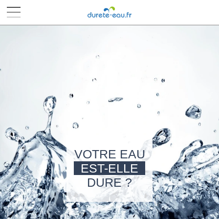
■
■
■
■
VOTRE EAU
EST-ELLE
DURE ?