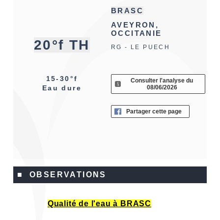
BRASC
AVEYRON,
OCCITANIE
20°f TH
RG - LE PUECH
15-30°f
Consulter l'analyse du
08/06/2026
Eau dure
Partager cette page
■ OBSERVATIONS
Qualité de l'eau à BRASC