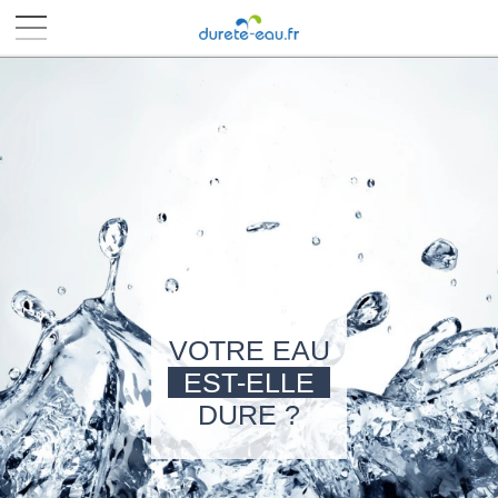
■
■
■
■
VOTRE EAU
EST-ELLE
DURE ?