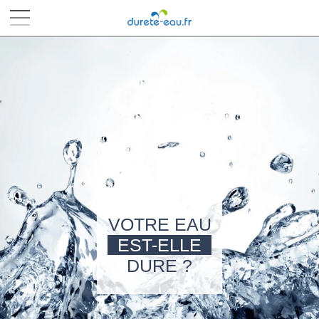
■
■
■
■
VOTRE EAU
EST-ELLE
DURE ?