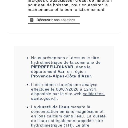
marques d'adoucisseur d'eau, de filtration
pour eau de boisson, pour en assurer la
maintenance et le bon fonctionnement.
Découvrir nos solutions
Nous présentons ci-dessus le titre
hydrotimétrique de la commune de
PIERREFEU-DU-VAR
, dans le
département
Var
, en région
Provence-Alpes-Côte d'Azur
.
Il est
obtenu
d'après une analyse
effectuée le
08/07/2026 à 12h34
,
disponible sur le site web
solidarites-
sante.gouv.fr
.
La
dureté de l'eau
mesure la
concentration en ions magnésium et
en ions calcium dans l'eau. La dureté
de l'eau est également appelée titre
hydrotimétrique (TH). Le titre