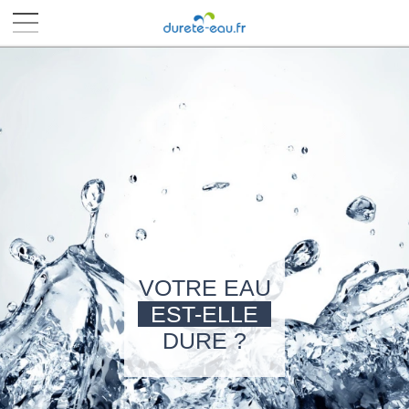
■
■
■
■
VOTRE EAU
EST-ELLE
DURE ?