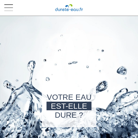
■
■
■
■
VOTRE EAU
EST-ELLE
DURE ?