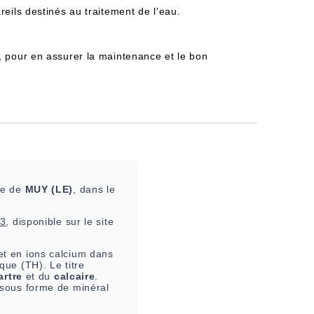
reils destinés au traitement de l'eau.
, pour en assurer la maintenance et le bon
ne de
MUY (LE)
, dans le
03
, disponible sur le site
t en ions calcium dans
que (TH). Le titre
artre
et du
calcaire
.
e sous forme de minéral