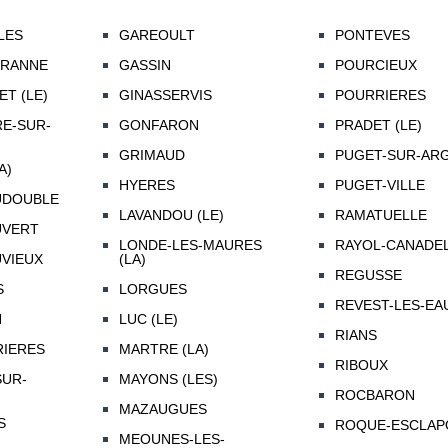
LES
GAREOULT
PONTEVES
IRANNE
GASSIN
POURCIEUX
ET (LE)
GINASSERVIS
POURRIERES
RE-SUR-
GONFARON
PRADET (LE)
GRIMAUD
PUGET-SUR-AR
A)
HYERES
PUGET-VILLE
UDOUBLE
LAVANDOU (LE)
RAMATUELLE
UVERT
LONDE-LES-MAURES
RAYOL-CANADE
VIEUX
(LA)
REGUSSE
S
LORGUES
REVEST-LES-EAU
N
LUC (LE)
RIANS
IERES
MARTRE (LA)
RIBOUX
UR-
MAYONS (LES)
ROCBARON
MAZAUGUES
S
ROQUE-ESCLAPO
MEOUNES-LES-