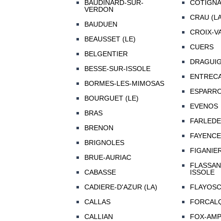
BAUDINARD-SUR-
COTIGN
VERDON
CRAU (LA
BAUDUEN
CROIX-V
BEAUSSET (LE)
CUERS
BELGENTIER
DRAGUI
BESSE-SUR-ISSOLE
ENTREC
BORMES-LES-MIMOSAS
ESPARR
BOURGUET (LE)
EVENOS
BRAS
FARLEDE 
BRENON
FAYENCE
BRIGNOLES
FIGANIE
BRUE-AURIAC
FLASSAN
CABASSE
ISSOLE
CADIERE-D'AZUR (LA)
FLAYOS
CALLAS
FORCAL
CALLIAN
FOX-AM