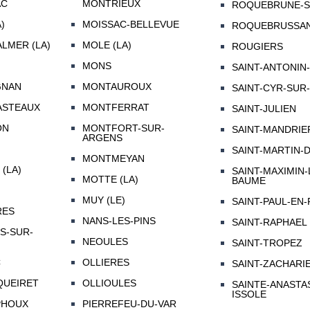
AC
MONTRIEUX
ROQUEBRUNE-S
)
MOISSAC-BELLEVUE
ROQUEBRUSSAN
ALMER (LA)
MOLE (LA)
ROUGIERS
MONS
SAINT-ANTONIN
GNAN
MONTAUROUX
SAINT-CYR-SUR
ASTEAUX
MONTFERRAT
SAINT-JULIEN
ON
MONTFORT-SUR-
SAINT-MANDRIE
ARGENS
SAINT-MARTIN-
MONTMEYAN
(LA)
SAINT-MAXIMIN-
MOTTE (LA)
BAUME
MUY (LE)
SAINT-PAUL-EN
RES
NANS-LES-PINS
SAINT-RAPHAEL
S-SUR-
NEOULES
SAINT-TROPEZ
C
OLLIERES
SAINT-ZACHARI
QUEIRET
OLLIOULES
SAINTE-ANASTA
ISSOLE
PHOUX
PIERREFEU-DU-VAR