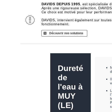
DAVIDS DEPUIS 1995
, est spécialisée 
Après une rigoureuse sélection, DAVIDS d
Ce choix est motivé pour leur performance
DAVIDS, intervient également sur toutes
fonctionnement.
Découvrir nos solutions
Dureté
N
de
I
l'eau à
MUY
l
h
P
(LE)
s