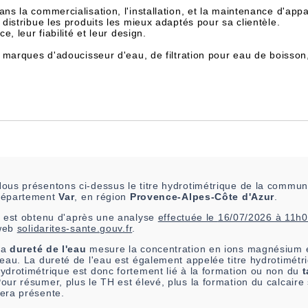
dans la commercialisation, l'installation, et la maintenance d'appa
istribue les produits les mieux adaptés pour sa clientèle.
, leur fiabilité et leur design.
 marques d'adoucisseur d'eau, de filtration pour eau de boisson
ous présentons ci-dessus le titre hydrotimétrique de la commu
département
Var
, en région
Provence-Alpes-Côte d'Azur
.
l est
obtenu
d'après une analyse
effectuée le
16/07/2026 à 11h
web
solidarites-sante.gouv.fr
.
La
dureté de l'eau
mesure la concentration en ions magnésium e
'eau. La dureté de l'eau est également appelée titre hydrotimétri
ydrotimétrique est donc fortement lié à la formation ou non du
t
our résumer, plus le TH est élevé, plus la formation du calcair
era présente.