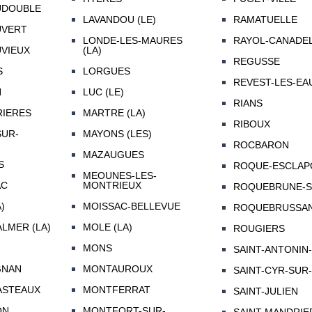
UDOUBLE
LAVANDOU (LE)
RAMATUELLE
UVERT
LONDE-LES-MAURES
RAYOL-CANADE
VIEUX
(LA)
REGUSSE
S
LORGUES
REVEST-LES-EAU
N
LUC (LE)
RIANS
IERES
MARTRE (LA)
RIBOUX
UR-
MAYONS (LES)
ROCBARON
MAZAUGUES
S
ROQUE-ESCLAPO
MEOUNES-LES-
AC
MONTRIEUX
ROQUEBRUNE-S
)
MOISSAC-BELLEVUE
ROQUEBRUSSAN
ALMER (LA)
MOLE (LA)
ROUGIERS
MONS
SAINT-ANTONIN
GNAN
MONTAUROUX
SAINT-CYR-SUR
ASTEAUX
MONTFERRAT
SAINT-JULIEN
ON
MONTFORT-SUR-