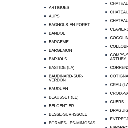
CHATEA
ARTIGUES
CHATEA
AUPS
CHATEAU
BAGNOLS-EN-FORET
CLAVIER
BANDOL
COGOLI
BARGEME
COLLOBR
BARGEMON
COMPS-S
BARJOLS
ARTUBY
BASTIDE (LA)
CORREN
BAUDINARD-SUR-
COTIGN
VERDON
CRAU (LA
BAUDUEN
CROIX-V
BEAUSSET (LE)
CUERS
BELGENTIER
DRAGUI
BESSE-SUR-ISSOLE
ENTREC
BORMES-LES-MIMOSAS
ESPARR