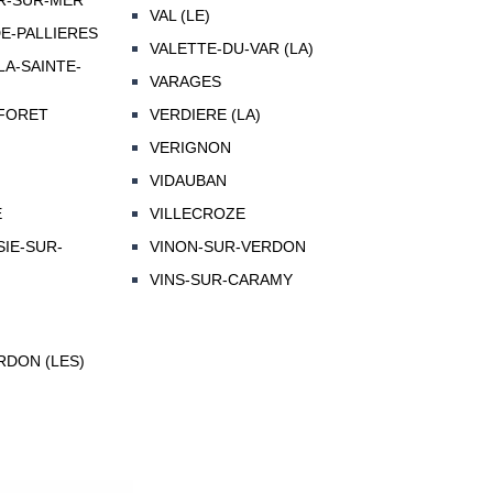
R-SUR-MER
VAL (LE)
DE-PALLIERES
VALETTE-DU-VAR (LA)
LA-SAINTE-
VARAGES
-FORET
VERDIERE (LA)
VERIGNON
VIDAUBAN
E
VILLECROZE
SIE-SUR-
VINON-SUR-VERDON
VINS-SUR-CARAMY
RDON (LES)