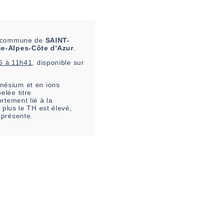
la commune de
SAINT-
e-Alpes-Côte d'Azur
.
6 à 11h41
, disponible sur
nésium et en ions
elée titre
rtement lié à la
 plus le TH est élevé,
 présente.