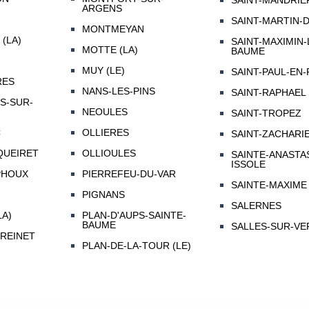
SAINT-MANDRIE
ARGENS
SAINT-MARTIN-
MONTMEYAN
(LA)
SAINT-MAXIMIN-
MOTTE (LA)
BAUME
MUY (LE)
SAINT-PAUL-EN
RES
NANS-LES-PINS
SAINT-RAPHAEL
S-SUR-
NEOULES
SAINT-TROPEZ
C
OLLIERES
SAINT-ZACHARI
QUEIRET
OLLIOULES
SAINTE-ANASTA
ISSOLE
PHOUX
PIERREFEU-DU-VAR
SAINTE-MAXIME
PIGNANS
SALERNES
LA)
PLAN-D'AUPS-SAINTE-
BAUME
SALLES-SUR-VE
REINET
PLAN-DE-LA-TOUR (LE)