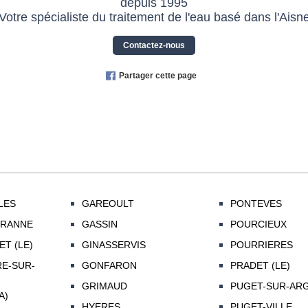
depuis 1995
Votre spécialiste du traitement de l'eau basé dans l'Aisn
Contactez-nous
Partager cette page
LES
GAREOULT
PONTEVES
IRANNE
GASSIN
POURCIEUX
ET (LE)
GINASSERVIS
POURRIERES
RE-SUR-
GONFARON
PRADET (LE)
GRIMAUD
PUGET-SUR-AR
A)
HYERES
PUGET-VILLE