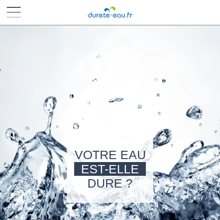
■
■
■
■
VOTRE EAU
EST-ELLE
DURE ?