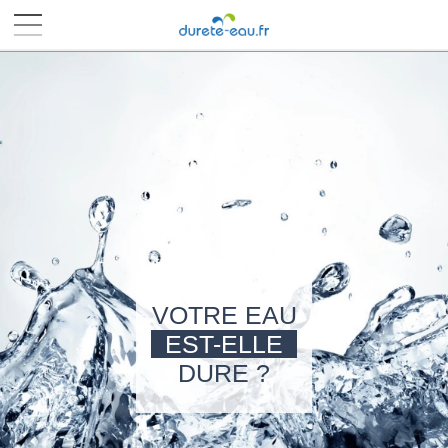
■
■
■
■
VOTRE EAU
EST-ELLE
DURE ?