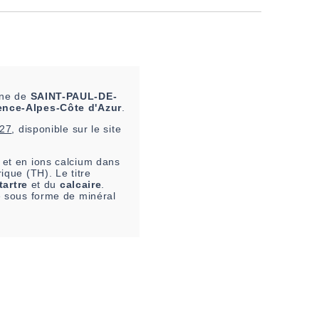
une de
SAINT-PAUL-DE-
ence-Alpes-Côte d'Azur
.
h27
, disponible sur le site
et en ions calcium dans
ique (TH). Le titre
tartre
et du
calcaire
.
re sous forme de minéral