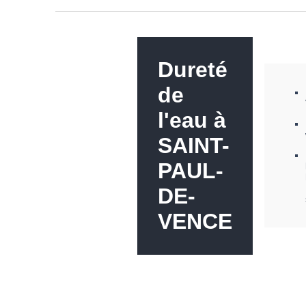
Dureté
de
l'eau à
SAINT-
PAUL-
DE-
VENCE