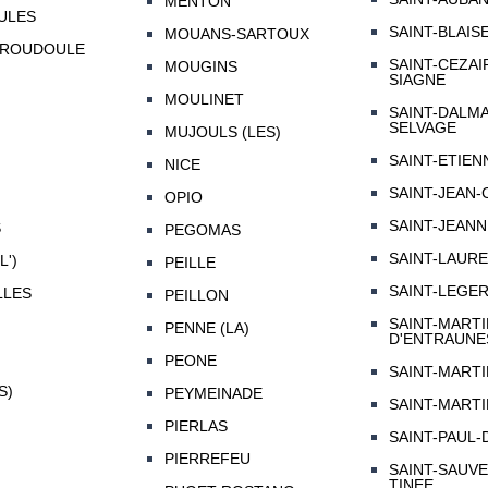
MENTON
ULES
SAINT-BLAIS
MOUANS-SARTOUX
-ROUDOULE
SAINT-CEZAI
MOUGINS
SIAGNE
MOULINET
SAINT-DALMA
SELVAGE
MUJOULS (LES)
SAINT-ETIEN
NICE
SAINT-JEAN-
OPIO
SAINT-JEAN
S
PEGOMAS
SAINT-LAUR
L')
PEILLE
SAINT-LEGE
LLES
PEILLON
SAINT-MARTI
PENNE (LA)
D'ENTRAUNE
PEONE
SAINT-MARTI
S)
PEYMEINADE
SAINT-MARTI
PIERLAS
SAINT-PAUL-
PIERREFEU
SAINT-SAUV
TINEE