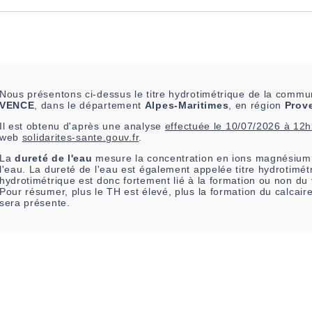
Nous présentons ci-dessus le titre hydrotimétrique de la comm
VENCE
, dans le département
Alpes-Maritimes
, en région
Prov
Il est
obtenu
d'après une analyse
effectuée le
10/07/2026 à 12
web
solidarites-sante.gouv.fr
.
La
dureté de l'eau
mesure la concentration en ions magnésium 
l'eau. La dureté de l'eau est également appelée titre hydrotimétr
hydrotimétrique est donc fortement lié à la formation ou non du
Pour résumer, plus le TH est élevé, plus la formation du calcai
sera présente.