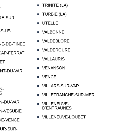
TRINITE (LA)
E
TURBIE (LA)
RE-SUR-
UTELLE
S-LE-
VALBONNE
VALDEBLORE
NE-DE-TINEE
VALDEROURE
CAP-FERRAT
VALLAURIS
NET
VENANSON
ENT-DU-VAR
VENCE
R
VILLARS-SUR-VAR
N-
S
VILLEFRANCHE-SUR-MER
N-DU-VAR
VILLENEUVE-
D'ENTRAUNES
N-VESUBIE
VILLENEUVE-LOUBET
DE-VENCE
EUR-SUR-