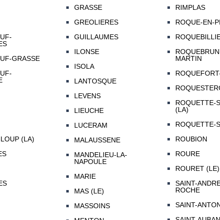
GRASSE
RIMPLAS
GREOLIERES
ROQUE-EN-P
UF-
GUILLAUMES
ROQUEBILLI
ES
ILONSE
ROQUEBRUN
UF-GRASSE
MARTIN
ISOLA
UF-
ROQUEFORT-
E
LANTOSQUE
ROQUESTER
LEVENS
ROQUETTE-S
(LA)
LIEUCHE
ROQUETTE-S
LUCERAM
LOUP (LA)
ROUBION
MALAUSSENE
ES
ROURE
MANDELIEU-LA-
NAPOULE
ROURET (LE)
MARIE
ES
SAINT-ANDRE
ROCHE
MAS (LE)
SAINT-ANTO
MASSOINS
SAINT-AUBA