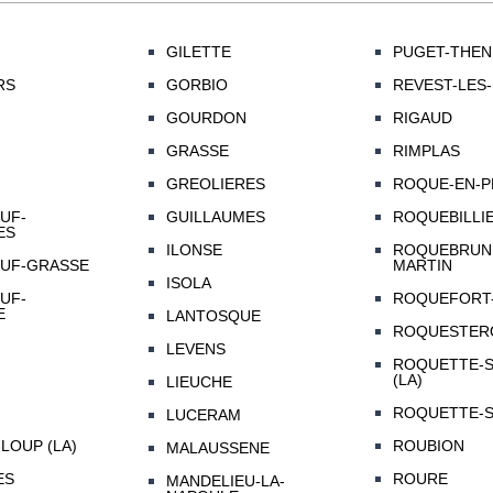
GILETTE
PUGET-THEN
RS
GORBIO
REVEST-LES
GOURDON
RIGAUD
GRASSE
RIMPLAS
GREOLIERES
ROQUE-EN-P
UF-
GUILLAUMES
ROQUEBILLI
ES
ILONSE
ROQUEBRUN
UF-GRASSE
MARTIN
ISOLA
UF-
ROQUEFORT-
E
LANTOSQUE
ROQUESTER
LEVENS
ROQUETTE-S
(LA)
LIEUCHE
ROQUETTE-S
LUCERAM
LOUP (LA)
ROUBION
MALAUSSENE
ES
ROURE
MANDELIEU-LA-