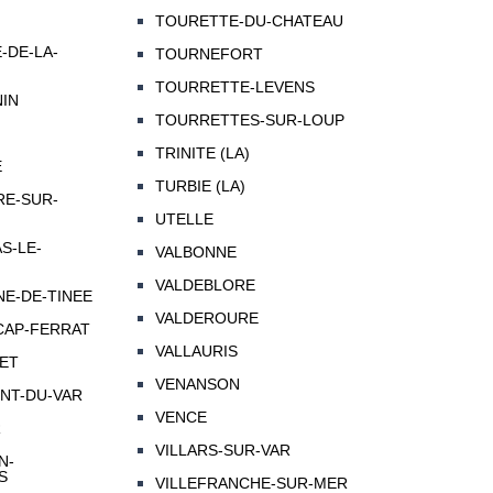
TOURETTE-DU-CHATEAU
-DE-LA-
TOURNEFORT
TOURRETTE-LEVENS
NIN
TOURRETTES-SUR-LOUP
N
TRINITE (LA)
E
TURBIE (LA)
RE-SUR-
UTELLE
S-LE-
VALBONNE
VALDEBLORE
NE-DE-TINEE
VALDEROURE
CAP-FERRAT
VALLAURIS
NET
VENANSON
ENT-DU-VAR
VENCE
R
VILLARS-SUR-VAR
N-
S
VILLEFRANCHE-SUR-MER