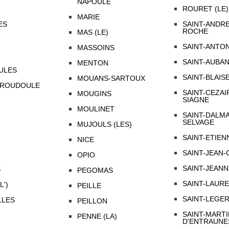
NAPOULE
ROURET (LE)
MARIE
ES
SAINT-ANDRE
ROCHE
MAS (LE)
SAINT-ANTO
MASSOINS
SAINT-AUBA
MENTON
ULES
SAINT-BLAIS
MOUANS-SARTOUX
-ROUDOULE
SAINT-CEZAI
MOUGINS
SIAGNE
MOULINET
SAINT-DALMA
SELVAGE
MUJOULS (LES)
SAINT-ETIEN
NICE
SAINT-JEAN-
OPIO
SAINT-JEAN
S
PEGOMAS
SAINT-LAUR
L')
PEILLE
SAINT-LEGE
LLES
PEILLON
SAINT-MARTI
PENNE (LA)
D'ENTRAUNE