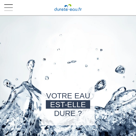
■
■
■
■
VOTRE EAU
EST-ELLE
DURE ?