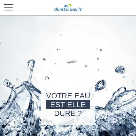
■
■
■
■
VOTRE EAU
EST-ELLE
DURE ?