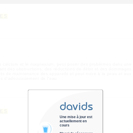
RES
e calcium et le magnésium, peut poser des problèmes dans une 
înant des obstructions, des réductions de débit et des dommages.
ts de maintenance des appareils et peut nuire à la peau et aux
es d'adoucissement de l'eau.
davids
RES
Une mise à jour est
actuellement en
cours