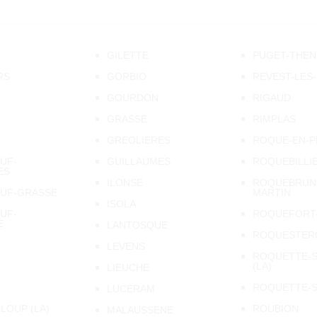
GILETTE
PUGET-THEN
RS
GORBIO
REVEST-LES
GOURDON
RIGAUD
GRASSE
RIMPLAS
GREOLIERES
ROQUE-EN-P
UF-
GUILLAUMES
ROQUEBILLI
ES
ILONSE
ROQUEBRUN
UF-GRASSE
MARTIN
ISOLA
UF-
ROQUEFORT-
E
LANTOSQUE
ROQUESTER
LEVENS
ROQUETTE-S
(LA)
LIEUCHE
ROQUETTE-S
LUCERAM
LOUP (LA)
ROUBION
MALAUSSENE