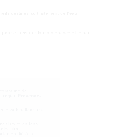
reils destinés au traitement de l'eau.
, pour en assurer la maintenance et le bon
la commune de
en région
Provence-
e site web
solidarites-
nésium et en ions
elée titre
rtement lié à la