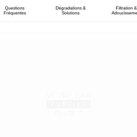
Questions
Dégradations &
Filtration &
Fréquentes
Solutions
Adoucisseme
VOTRE EAU
EST-ELLE
DURE ?