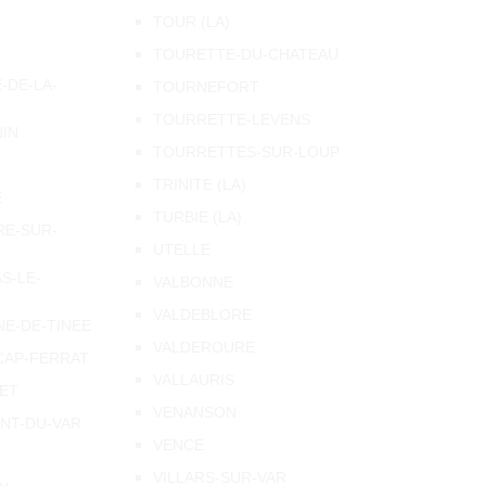
TOUR (LA)
TOURETTE-DU-CHATEAU
-DE-LA-
TOURNEFORT
TOURRETTE-LEVENS
NIN
TOURRETTES-SUR-LOUP
N
TRINITE (LA)
E
TURBIE (LA)
RE-SUR-
UTELLE
S-LE-
VALBONNE
VALDEBLORE
NE-DE-TINEE
VALDEROURE
CAP-FERRAT
VALLAURIS
NET
VENANSON
ENT-DU-VAR
VENCE
R
VILLARS-SUR-VAR