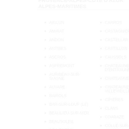
PROVENCE-ALPES-CÔTE D'AZUR
ALPES-MARITIMES
AIGLUN
CARROS
AMIRAT
CASTAGNIE
ANDON
CASTELLAR
ANTIBES
CASTILLON
ASCROS
CAUSSOLS
ASPREMONT
CHATEAUNE
D'ENTRAUN
AURIBEAU-SUR-
SIAGNE
CHATEAUNE
AUVARE
CHATEAUNE
VILLEVIEILL
BAIROLS
CIPIERES
BAR-SUR-LOUP (LE)
CLANS
BEAULIEU-SUR-MER
COARAZE
BEAUSOLEIL
COLLE-SUR-