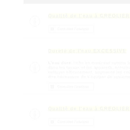
Qualité de l'eau à GREOLIE
Consulter l'analyse
Dureté de l'eau EXCESSIVE
L'eau dure
, riche en minéraux comme l
dans les tuyaux et les appareils, entra
nettoyer efficacement, augmente les coû
être nécessaire de s'équiper de systèm
Consulter l'analyse
Qualité de l'eau à GREOLIE
Consulter l'analyse