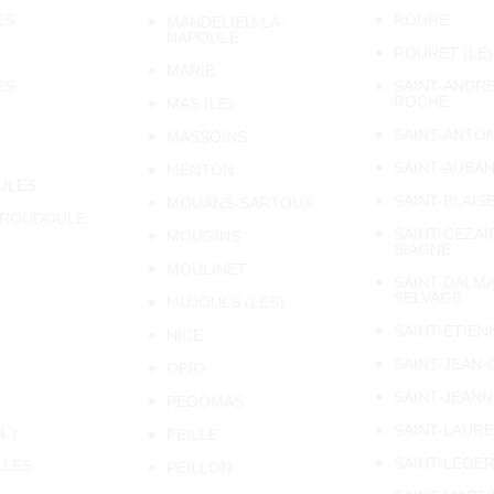
ES
ROURE
MANDELIEU-LA-
NAPOULE
ROURET (LE)
MARIE
ES
SAINT-ANDRE
ROCHE
MAS (LE)
SAINT-ANTO
MASSOINS
SAINT-AUBA
MENTON
ULES
SAINT-BLAIS
MOUANS-SARTOUX
-ROUDOULE
SAINT-CEZAI
MOUGINS
SIAGNE
MOULINET
SAINT-DALMA
SELVAGE
MUJOULS (LES)
SAINT-ETIEN
NICE
SAINT-JEAN-
OPIO
SAINT-JEAN
S
PEGOMAS
SAINT-LAUR
L')
PEILLE
SAINT-LEGE
LLES
PEILLON