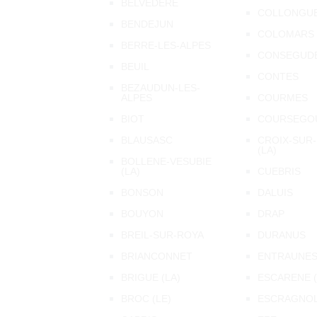
BELVEDERE
COLLONGU
BENDEJUN
COLOMARS
BERRE-LES-ALPES
CONSEGUD
BEUIL
CONTES
BEZAUDUN-LES-
ALPES
COURMES
BIOT
COURSEGO
BLAUSASC
CROIX-SUR
(LA)
BOLLENE-VESUBIE
(LA)
CUEBRIS
BONSON
DALUIS
BOUYON
DRAP
BREIL-SUR-ROYA
DURANUS
BRIANCONNET
ENTRAUNE
BRIGUE (LA)
ESCARENE (
BROC (LE)
ESCRAGNO