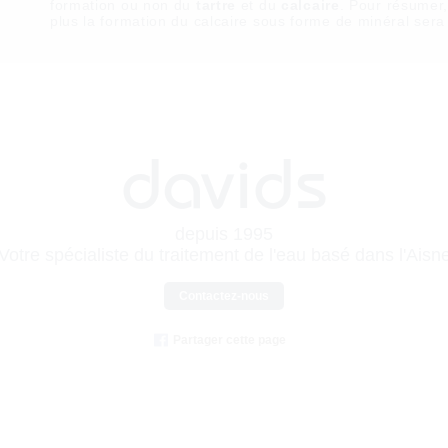
formation ou non du
tartre
et du
calcaire
. Pour résumer,
plus la formation du calcaire sous forme de minéral sera
davids
depuis 1995
Votre spécialiste du traitement de l'eau basé dans l'Aisn
Contactez-nous
Partager cette page