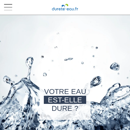
■
■
■
■
VOTRE EAU
EST-ELLE
DURE ?