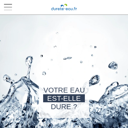
■
■
■
■
VOTRE EAU
EST-ELLE
DURE ?