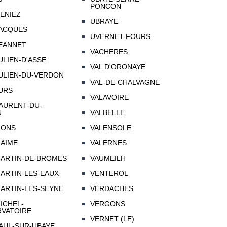
PONCON
GENIEZ
UBRAYE
JACQUES
UVERNET-FOURS
JEANNET
VACHERES
ULIEN-D'ASSE
VAL D'ORONAYE
JULIEN-DU-VERDON
VAL-DE-CHALVAGNE
JURS
VALAVOIRE
LAURENT-DU-
N
VALBELLE
IONS
VALENSOLE
MAIME
VALERNES
MARTIN-DE-BROMES
VAUMEILH
MARTIN-LES-EAUX
VENTEROL
MARTIN-LES-SEYNE
VERDACHES
ICHEL-
VERGONS
RVATOIRE
VERNET (LE)
PAUL-SUR-UBAYE