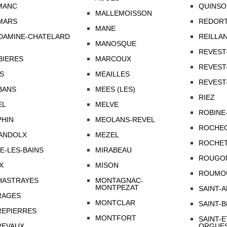
MANC
QUINSO
MALLEMOISSON
MARS
REDORT
MANE
DAMINE-CHATELARD
REILLA
MANOSQUE
REVEST
BIERES
MARCOUX
REVEST
S
MEAILLES
REVEST
BANS
MEES (LES)
RIEZ
EL
MELVE
ROBINE
PHIN
MEOLANS-REVEL
ROCHEG
ANDOLX
MEZEL
ROCHET
E-LES-BAINS
MIRABEAU
ROUGO
X
MISON
ROUMO
HASTRAYES
MONTAGNAC-
MONTPEZAT
SAINT-
RAGES
MONTCLAR
SAINT-
REPIERRES
MONTFORT
SAINT-E
REVAUX
ORGUE