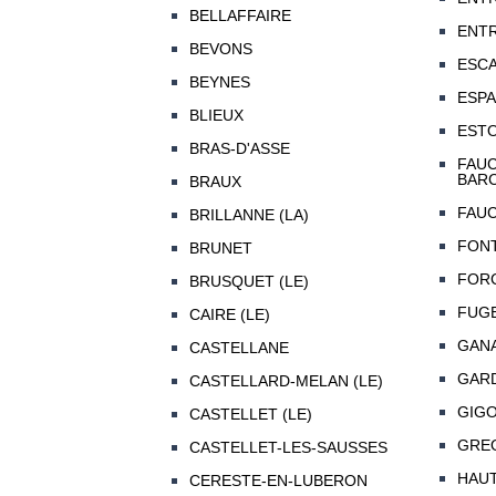
BELLAFFAIRE
ENT
BEVONS
ESCA
BEYNES
ESP
BLIEUX
EST
BRAS-D'ASSE
FAUC
BAR
BRAUX
FAUC
BRILLANNE (LA)
FON
BRUNET
FOR
BRUSQUET (LE)
FUGE
CAIRE (LE)
GAN
CASTELLANE
GARD
CASTELLARD-MELAN (LE)
GIG
CASTELLET (LE)
GREO
CASTELLET-LES-SAUSSES
HAU
CERESTE-EN-LUBERON