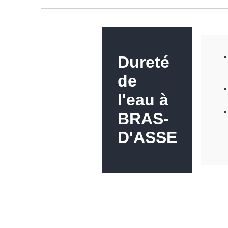
Dureté
de
l'eau à
BRAS-
D'ASSE