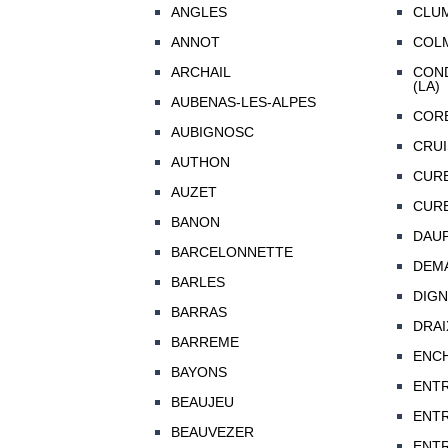
ANGLES
CLU
ANNOT
COL
ARCHAIL
CON
(LA)
AUBENAS-LES-ALPES
COR
AUBIGNOSC
CRUI
AUTHON
CUR
AUZET
CUR
BANON
DAU
BARCELONNETTE
DEM
BARLES
DIGN
BARRAS
DRAI
BARREME
ENC
BAYONS
ENT
BEAUJEU
ENT
BEAUVEZER
ENT