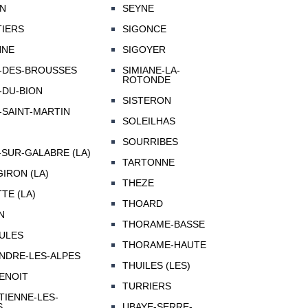
N
SEYNE
IERS
SIGONCE
NNE
SIGOYER
-DES-BROUSSES
SIMIANE-LA-
ROTONDE
-DU-BION
SISTERON
-SAINT-MARTIN
SOLEILHAS
SOURRIBES
-SUR-GALABRE (LA)
TARTONNE
IRON (LA)
THEZE
TE (LA)
THOARD
N
THORAME-BASSE
ULES
THORAME-HAUTE
ANDRE-LES-ALPES
THUILES (LES)
BENOIT
TURRIERS
TIENNE-LES-
S
UBAYE-SERRE-