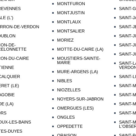
MONTFURON
REVENNES
SAINT-
MONTJUSTIN
LE (L')
SAINT-
MONTLAUX
ARRON-DE-VERDON
SAINT-
MONTSALIER
OUBLON
SAINT-J
MORIEZ
ON-DE-
SAINT-
CELONNETTE
MOTTE-DU-CAIRE (LA)
SAINT-
ON-DU-CAIRE
MOUSTIERS-SAINTE-
MARIE
SAINT-
TIENNE
VERDO
MURE-ARGENS (LA)
CALQUIER
SAINT-L
NIBLES
RET (LE)
SAINT-
NIOZELLES
AGOBIE
SAINT-
NOYERS-SUR-JABRON
E (LA)
SAINT-
OMERGUES (LES)
ORS
SAINT-
ONGLES
UX-LES-BAINS
SAINT-M
OPPEDETTE
L'OBSE
TES-DUYES
ORAISON
SAINT-