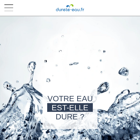
■
■
■
■
VOTRE EAU
EST-ELLE
DURE ?