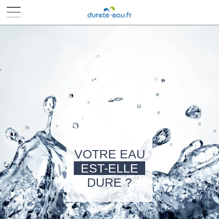
■
■
■
■
VOTRE EAU
EST-ELLE
DURE ?