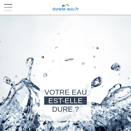
■
■
■
■
VOTRE EAU
EST-ELLE
DURE ?