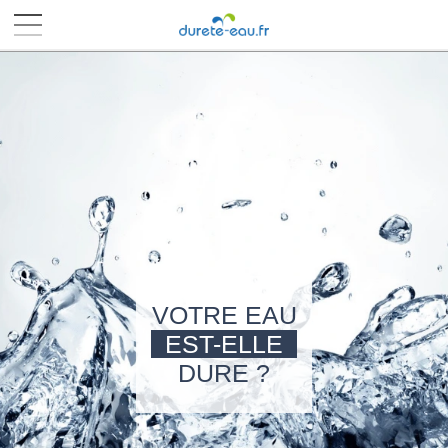
■
■
■
■
VOTRE EAU
EST-ELLE
DURE ?