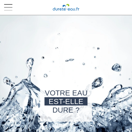
■
■
■
■
VOTRE EAU
EST-ELLE
DURE ?