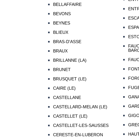
BELLAFFAIRE
ENT
BEVONS
ESCA
BEYNES
ESP
BLIEUX
EST
BRAS-D'ASSE
FAUC
BAR
BRAUX
FAUC
BRILLANNE (LA)
FON
BRUNET
FOR
BRUSQUET (LE)
FUGE
CAIRE (LE)
GAN
CASTELLANE
GARD
CASTELLARD-MELAN (LE)
GIG
CASTELLET (LE)
GREO
CASTELLET-LES-SAUSSES
HAU
CERESTE-EN-LUBERON