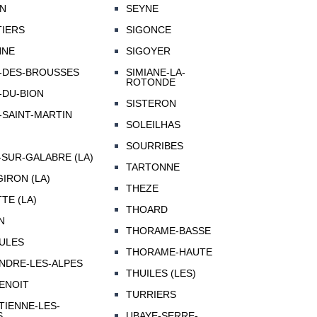
N
SEYNE
IERS
SIGONCE
NNE
SIGOYER
-DES-BROUSSES
SIMIANE-LA-
ROTONDE
-DU-BION
SISTERON
-SAINT-MARTIN
SOLEILHAS
SOURRIBES
-SUR-GALABRE (LA)
TARTONNE
IRON (LA)
THEZE
TE (LA)
THOARD
N
THORAME-BASSE
ULES
THORAME-HAUTE
ANDRE-LES-ALPES
THUILES (LES)
BENOIT
TURRIERS
TIENNE-LES-
S
UBAYE-SERRE-