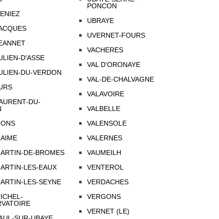
PONCON
GENIEZ
UBRAYE
JACQUES
UVERNET-FOURS
JEANNET
VACHERES
ULIEN-D'ASSE
VAL D'ORONAYE
JULIEN-DU-VERDON
VAL-DE-CHALVAGNE
JURS
VALAVOIRE
LAURENT-DU-
N
VALBELLE
IONS
VALENSOLE
MAIME
VALERNES
MARTIN-DE-BROMES
VAUMEILH
MARTIN-LES-EAUX
VENTEROL
MARTIN-LES-SEYNE
VERDACHES
ICHEL-
VERGONS
RVATOIRE
VERNET (LE)
PAUL-SUR-UBAYE