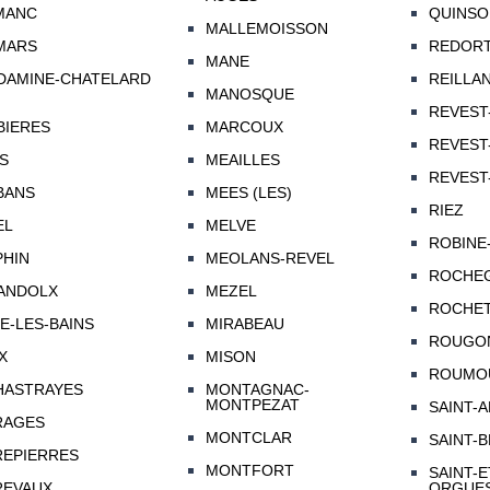
MANC
QUINSO
MALLEMOISSON
MARS
REDORT
MANE
DAMINE-CHATELARD
REILLA
MANOSQUE
REVEST
BIERES
MARCOUX
REVEST
S
MEAILLES
REVEST
BANS
MEES (LES)
RIEZ
EL
MELVE
ROBINE
PHIN
MEOLANS-REVEL
ROCHEG
ANDOLX
MEZEL
ROCHET
E-LES-BAINS
MIRABEAU
ROUGO
X
MISON
ROUMO
HASTRAYES
MONTAGNAC-
MONTPEZAT
SAINT-
RAGES
MONTCLAR
SAINT-
REPIERRES
MONTFORT
SAINT-E
REVAUX
ORGUE