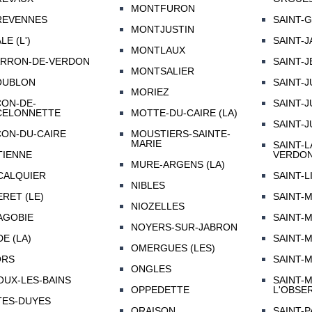
MONTFURON
REVENNES
SAINT-
MONTJUSTIN
LE (L')
SAINT-
MONTLAUX
ARRON-DE-VERDON
SAINT-
MONTSALIER
OUBLON
SAINT-J
MORIEZ
ON-DE-
SAINT-
CELONNETTE
MOTTE-DU-CAIRE (LA)
SAINT-
ON-DU-CAIRE
MOUSTIERS-SAINTE-
MARIE
SAINT-
TIENNE
VERDO
MURE-ARGENS (LA)
CALQUIER
SAINT-L
NIBLES
RET (LE)
SAINT-
NIOZELLES
AGOBIE
SAINT-
NOYERS-SUR-JABRON
E (LA)
SAINT-
OMERGUES (LES)
ORS
SAINT-
ONGLES
UX-LES-BAINS
SAINT-M
OPPEDETTE
L'OBSE
TES-DUYES
ORAISON
SAINT-