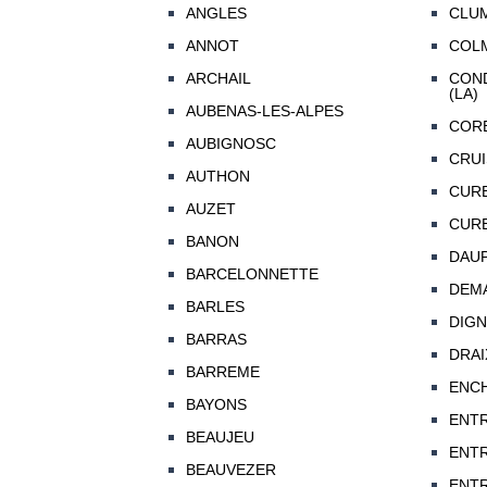
ANGLES
CLU
ANNOT
COL
ARCHAIL
CON
(LA)
AUBENAS-LES-ALPES
COR
AUBIGNOSC
CRUI
AUTHON
CUR
AUZET
CUR
BANON
DAU
BARCELONNETTE
DEM
BARLES
DIGN
BARRAS
DRAI
BARREME
ENC
BAYONS
ENT
BEAUJEU
ENT
BEAUVEZER
ENT