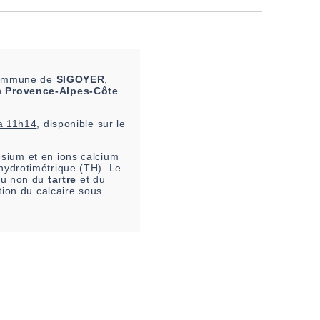
 commune de
SIGOYER
,
on
Provence-Alpes-Côte
à 11h14
, disponible sur le
sium et en ions calcium
 hydrotimétrique (TH). Le
 ou non du
tartre
et du
tion du calcaire sous