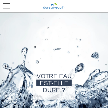
■
■
■
■
VOTRE EAU
EST-ELLE
DURE ?