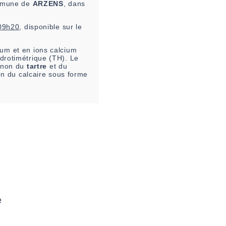
ommune de
ARZENS
, dans
09h20
, disponible sur le
um et en ions calcium
ydrotimétrique (TH). Le
u non du
tartre
et du
ion du calcaire sous forme
e