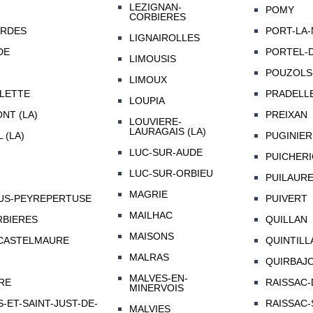
LEZIGNAN-
POMY
CORBIERES
ARDES
PORT-LA
LIGNAIROLLES
DE
PORTEL-
LIMOUSIS
POUZOLS
LIMOUX
LETTE
PRADELL
LOUPIA
NT (LA)
PREIXAN
LOUVIERE-
LAURAGAIS (LA)
 (LA)
PUGINIER
LUC-SUR-AUDE
PUICHERI
LUC-SUR-ORBIEU
PUILAUR
MAGRIE
US-PEYREPERTUSE
PUIVERT
MAILHAC
BIERES
QUILLAN
MAISONS
CASTELMAURE
QUINTILL
MALRAS
QUIRBAJ
MALVES-EN-
RE
RAISSAC-
MINERVOIS
-ET-SAINT-JUST-DE-
RAISSAC
MALVIES