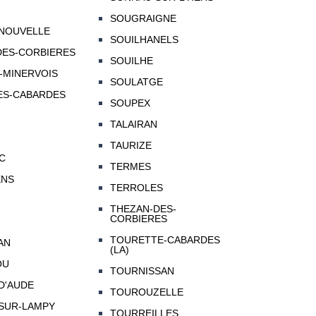
SOUGRAIGNE
-NOUVELLE
SOUILHANELS
DES-CORBIERES
SOUILHE
-MINERVOIS
SOULATGE
ES-CABARDES
SOUPEX
TALAIRAN
TAURIZE
C
TERMES
ENS
TERROLES
THEZAN-DES-
CORBIERES
TOURETTE-CABARDES
AN
(LA)
OU
TOURNISSAN
D'AUDE
TOUROUZELLE
-SUR-LAMPY
TOURREILLES