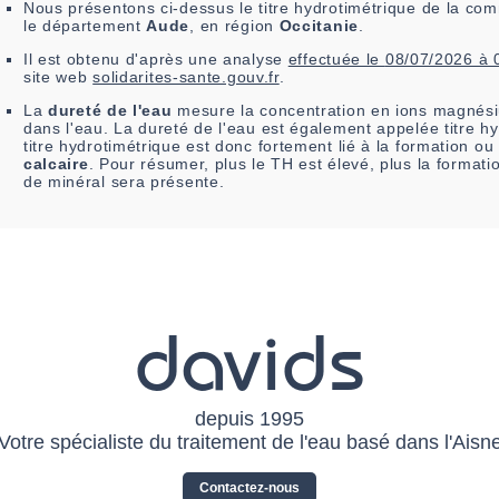
Nous présentons ci-dessus le titre hydrotimétrique de la c
le département
Aude
, en région
Occitanie
.
Il est
obtenu
d'après une analyse
effectuée le
08/07/2026 à 
site web
solidarites-sante.gouv.fr
.
La
dureté de l'eau
mesure la concentration en ions magnési
dans l'eau. La dureté de l'eau est également appelée titre h
titre hydrotimétrique est donc fortement lié à la formation o
calcaire
. Pour résumer, plus le TH est élevé, plus la format
de minéral sera présente.
davids
depuis 1995
Votre spécialiste du traitement de l'eau basé dans l'Aisn
Contactez-nous