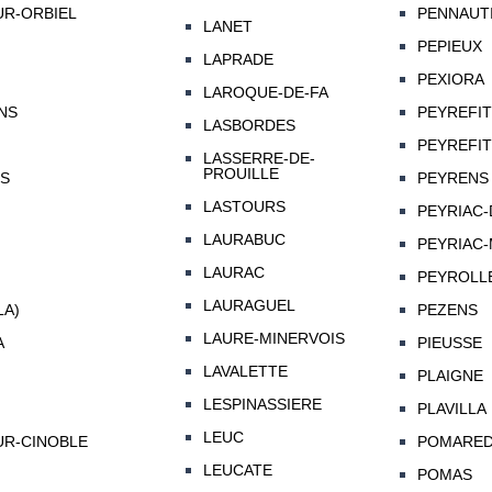
R-ORBIEL
PENNAUT
LANET
PEPIEUX
LAPRADE
PEXIORA
LAROQUE-DE-FA
NS
PEYREFI
LASBORDES
PEYREFIT
LASSERRE-DE-
PROUILLE
S
PEYRENS
LASTOURS
PEYRIAC
LAURABUC
PEYRIAC-
LAURAC
PEYROLL
LAURAGUEL
LA)
PEZENS
LAURE-MINERVOIS
A
PIEUSSE
LAVALETTE
PLAIGNE
LESPINASSIERE
PLAVILLA
LEUC
UR-CINOBLE
POMAREDE
LEUCATE
POMAS