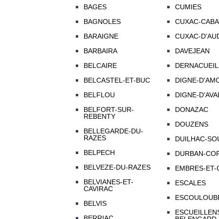
BAGES
CUMIES
BAGNOLES
CUXAC-CAB
BARAIGNE
CUXAC-D'AU
BARBAIRA
DAVEJEAN
BELCAIRE
DERNACUEIL
BELCASTEL-ET-BUC
DIGNE-D'AMO
BELFLOU
DIGNE-D'AVAL
BELFORT-SUR-
DONAZAC
REBENTY
DOUZENS
BELLEGARDE-DU-
RAZES
DUILHAC-SO
BELPECH
DURBAN-COR
BELVEZE-DU-RAZES
EMBRES-ET-
BELVIANES-ET-
ESCALES
CAVIRAC
ESCOULOUB
BELVIS
ESCUEILLENS
BERRIAC