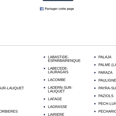
Partager cette page
LABASTIDE-
PALAJA
ESPARBAIRENQUE
PALME (L
LABECEDE-
LAURAGAIS
PARAZA
LACOMBE
PAULIGN
LADERN-SUR-
SUR-LAUQUET
PAYRA-SU
LAUQUET
PAZIOLS
LAFAGE
PECH-LU
LAGRASSE
ORBIERES
PECHARIC
LAIRIERE