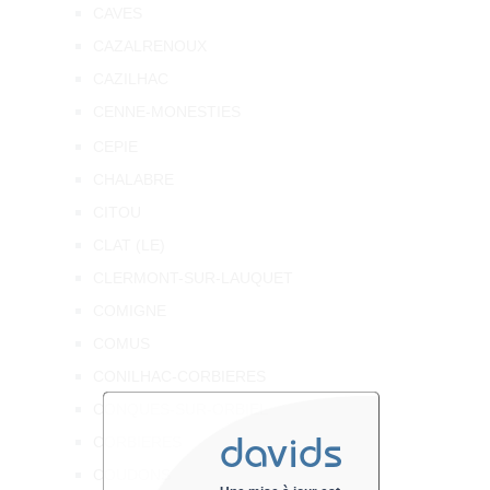
CAVES
CAZALRENOUX
CAZILHAC
CENNE-MONESTIES
CEPIE
CHALABRE
CITOU
CLAT (LE)
CLERMONT-SUR-LAUQUET
COMIGNE
COMUS
CONILHAC-CORBIERES
CONQUES-SUR-ORBIEL
davids
CORBIERES
COUDONS