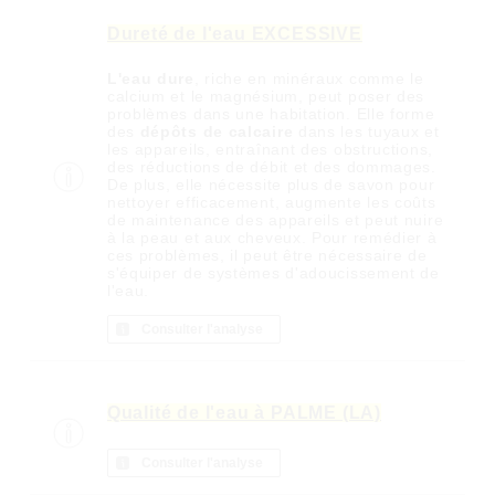
Dureté de l'eau EXCESSIVE
L'eau dure
, riche en minéraux comme le
calcium et le magnésium, peut poser des
problèmes dans une habitation. Elle forme
des
dépôts de calcaire
dans les tuyaux et
les appareils, entraînant des obstructions,
des réductions de débit et des dommages.
De plus, elle nécessite plus de savon pour
nettoyer efficacement, augmente les coûts
de maintenance des appareils et peut nuire
à la peau et aux cheveux. Pour remédier à
ces problèmes, il peut être nécessaire de
s'équiper de systèmes d'adoucissement de
l'eau.
Consulter l'analyse
Qualité de l'eau à PALME (LA)
Consulter l'analyse