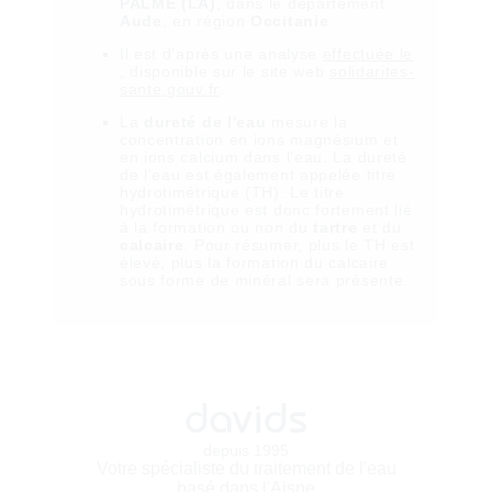
PALME (LA)
, dans le département
Aude
, en région
Occitanie
.
Il est
d'après une analyse
effectuée le
, disponible sur le site web
solidarites-
sante.gouv.fr
.
La
dureté de l'eau
mesure la
concentration en ions magnésium et
en ions calcium dans l'eau. La dureté
de l'eau est également appelée titre
hydrotimétrique (TH). Le titre
hydrotimétrique est donc fortement lié
à la formation ou non du
tartre
et du
calcaire
. Pour résumer, plus le TH est
élevé, plus la formation du calcaire
sous forme de minéral sera présente.
davids
depuis 1995
Votre spécialiste du traitement de l'eau
basé dans l'Aisne