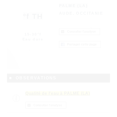
PALME (LA)
AUDE, OCCITANIE
°f TH
Consulter l'analyse
15-30°f
Eau dure
Partager cette page
■ OBSERVATIONS
Qualité de l'eau à PALME (LA)
Consulter l'analyse