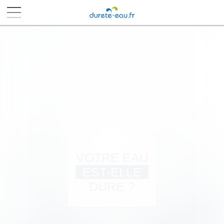
■
■
■
■
VOTRE EAU
EST-ELLE
DURE ?