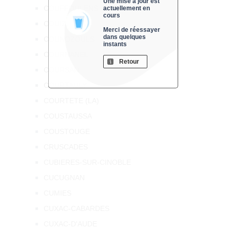
Une mise à jour est
COUFFOULENS
actuellement en
cours
COUIZA
Merci de réessayer
dans quelques
COUNOZOULS
instants
COURNANEL
Retour
COURSAN
COURTAULY
COURTETE (LA)
COUSTAUSSA
COUSTOUGE
CRUSCADES
CUBIERES-SUR-CINOBLE
CUCUGNAN
CUMIES
CUXAC-CABARDES
CUXAC-D'AUDE