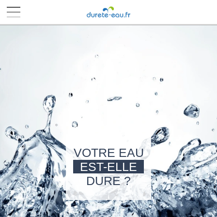
■
■
■
■
VOTRE EAU
EST-ELLE
DURE ?