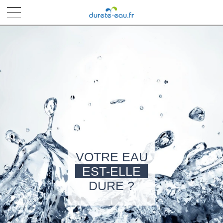
■
■
■
■
VOTRE EAU
EST-ELLE
DURE ?