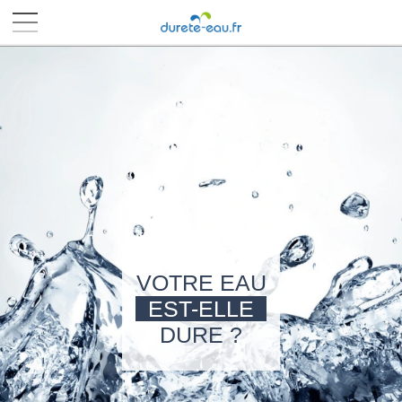
■
■
■
■
VOTRE EAU
EST-ELLE
DURE ?