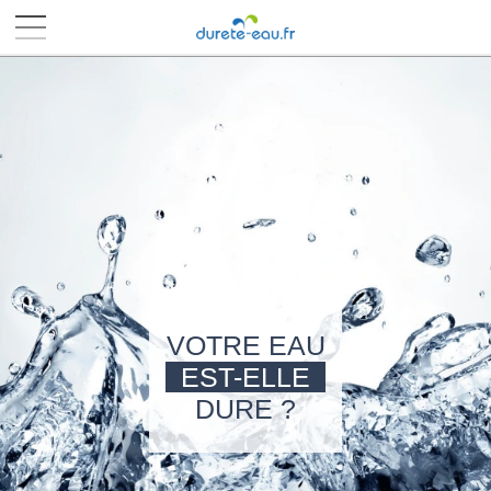
■
■
■
■
VOTRE EAU
EST-ELLE
DURE ?