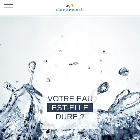
■
■
■
■
VOTRE EAU
EST-ELLE
DURE ?