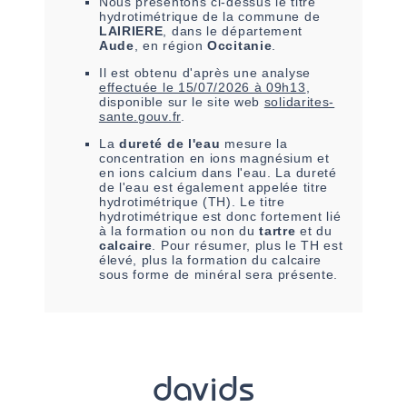
Nous présentons ci-dessus le titre
hydrotimétrique de la commune de
LAIRIERE
, dans le département
Aude
, en région
Occitanie
.
Il est
obtenu
d'après une analyse
effectuée le
15/07/2026 à 09h13
,
disponible sur le site web
solidarites-
sante.gouv.fr
.
La
dureté de l'eau
mesure la
concentration en ions magnésium et
en ions calcium dans l'eau. La dureté
de l'eau est également appelée titre
hydrotimétrique (TH). Le titre
hydrotimétrique est donc fortement lié
à la formation ou non du
tartre
et du
calcaire
. Pour résumer, plus le TH est
élevé, plus la formation du calcaire
sous forme de minéral sera présente.
davids