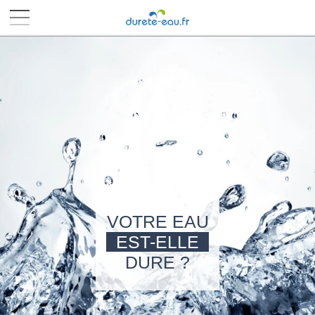
■
■
■
■
VOTRE EAU
EST-ELLE
DURE ?